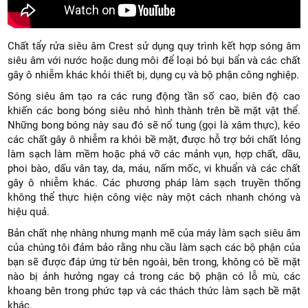
Ward 13,
Chất tẩy rửa siêu âm Crest sử dụng quy trình kết hợp sóng âm
siêu âm với nước hoặc dung môi để loại bỏ bụi bẩn và các chất
gây ô nhiễm khác khỏi thiết bị, dụng cụ và bộ phận công nghiệp.
Sóng siêu âm tạo ra các rung động tần số cao, biên độ cao
khiến các bong bóng siêu nhỏ hình thành trên bề mặt vật thể.
Những bong bóng này sau đó sẽ nổ tung (gọi là xâm thực), kéo
Dist 10,
các chất gây ô nhiễm ra khỏi bề mặt, được hỗ trợ bởi chất lỏng
làm sạch làm mềm hoặc phá vỡ các mảnh vụn, hợp chất, dầu,
phoi bào, dấu vân tay, da, máu, nấm mốc, vi khuẩn và các chất
gây ô nhiễm khác. Các phương pháp làm sạch truyền thống
không thể thực hiện công việc này một cách nhanh chóng và
hiệu quả.
Bản chất nhẹ nhàng nhưng mạnh mẽ của máy làm sạch siêu âm
HCM City,
của chúng tôi đảm bảo rằng nhu cầu làm sạch các bộ phận của
bạn sẽ được đáp ứng từ bên ngoài, bên trong, không có bề mặt
nào bị ảnh hưởng ngay cả trong các bộ phận có lỗ mù, các
khoang bên trong phức tạp và các thách thức làm sạch bề mặt
khác.