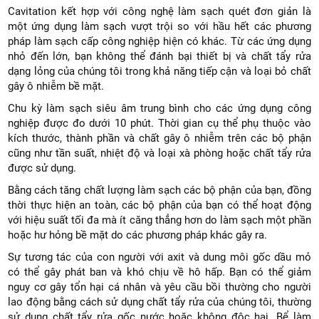
Cavitation kết hợp với công nghệ làm sạch quét đơn giản là
một ứng dụng làm sạch vượt trội so với hầu hết các phương
pháp làm sạch cấp công nghiệp hiện có khác. Từ các ứng dụng
nhỏ đến lớn, bạn không thể đánh bại thiết bị và chất tẩy rửa
dạng lỏng của chúng tôi trong khả năng tiếp cận và loại bỏ chất
gây ô nhiễm bề mặt.
Chu kỳ làm sạch siêu âm trung bình cho các ứng dụng công
nghiệp được đo dưới 10 phút. Thời gian cụ thể phụ thuộc vào
kích thước, thành phần và chất gây ô nhiễm trên các bộ phận
cũng như tần suất, nhiệt độ và loại xà phòng hoặc chất tẩy rửa
được sử dụng.
Bằng cách tăng chất lượng làm sạch các bộ phận của bạn, đồng
thời thực hiện an toàn, các bộ phận của bạn có thể hoạt động
với hiệu suất tối đa mà ít căng thẳng hơn do làm sạch một phần
hoặc hư hỏng bề mặt do các phương pháp khác gây ra.
Sự tương tác của con người với axit và dung môi gốc dầu mỏ
có thể gây phát ban và khó chịu về hô hấp. Bạn có thể giảm
nguy cơ gây tổn hại cá nhân và yêu cầu bồi thường cho người
lao động bằng cách sử dụng chất tẩy rửa của chúng tôi, thường
sử dụng chất tẩy rửa gốc nước hoặc không độc hại. Bể làm