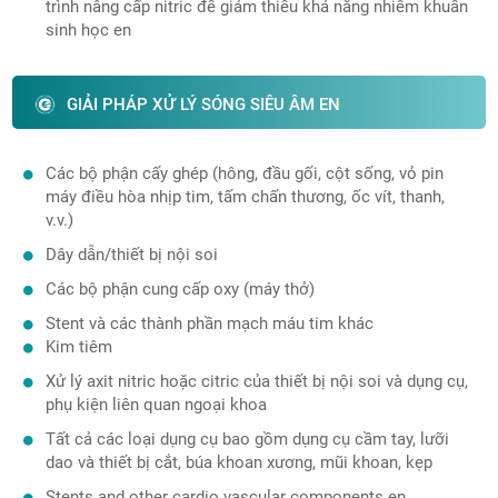
trình nâng cấp nitric để giảm thiểu khả năng nhiễm khuẩn
sinh học en
GIẢI PHÁP XỬ LÝ SÓNG SIÊU ÂM EN
Các bộ phận cấy ghép (hông, đầu gối, cột sống, vỏ pin
máy điều hòa nhịp tim, tấm chấn thương, ốc vít, thanh,
v.v.)
Dây dẫn/thiết bị nội soi
Các bộ phận cung cấp oxy (máy thở)
Stent và các thành phần mạch máu tim khác
Kim tiêm
Xử lý axit nitric hoặc citric của thiết bị nội soi và dụng cụ,
phụ kiện liên quan ngoại khoa
Tất cả các loại dụng cụ bao gồm dụng cụ cầm tay, lưỡi
dao và thiết bị cắt, búa khoan xương, mũi khoan, kẹp
Stents and other cardio vascular components en