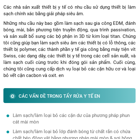
Các nhà sản xuất thiết bị y tế có nhu cầu sử dụng thiết bị làm
sạch chính xác bằng giải pháp siêu âm.
Ward 13,
Những nhu cầu này bao gồm làm sạch sau gia công EDM, đánh
bóng, mài, bắn phương tiện truyền động, qua trình passivation,
và sản xuất bổ sung các bộ phận in 3D từ kim loại titan. Chúng
tôi cũng giúp bạn làm sạch siêu âm các thiết bị có lỗ thông, các
thiết bị polymer, các thành phần y tế gia công bằng máy tiện vít
Swiss, các dạng dây, các thiết bị y tế trong các cell sản xuất, và
Dist 10,
làm sạch cuối cùng trước khi đóng gói sản phẩm. Cuối cùng,
chúng tôi cũng cung cấp dịch vụ loại bỏ các cặn hữu cơ và loại
bỏ vết cặn cacbon và oxit. en
CÁC VẤN ĐỀ TRONG TẨY RỬA Y TẾ EN
HCM City,
Làm sạch/làm loại bỏ các cặn dư của phương pháp phun
cát mài mòn
Làm sạch/làm loại bỏ lớp đánh bóng từ chất rắn có chứa
chất béo động vật bằng phương pháp mài mòn & sợi bông