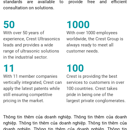
standards are available to provide free and efficient
consultation on solutions.
50
1000
With over 50 years of
With over 1000 employees
experience, Crest Ultrasonics
worldwide, the Crest Group is
leads and provides a wide
always ready to meet all
range of ultrasonic solutions
customer needs.
in the industrial sector.
11
100
With 11 member companies
Crest is providing the best
vertically integrated, Crest can
services to customers in over
apply the latest patents while
100 countries. Crest takes
still ensuring competitive
pride in being one of the
pricing in the market.
largest private conglomerates.
Thông tin thêm của doanh nghiệp. Thông tin thêm của doanh
nghiệp. Thông tin thêm của doanh nghiệp. Thông tin thêm của
doanh nghiệp. Thông tin thêm của doanh nghiệp. Thông tin