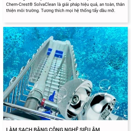
Chem-Crest® SolvaClean là giải pháp hiệu quả, an toàn, thân
thiện môi trường. Tương thích mọi hệ thống tẩy dầu mỡ.
LÀM SẠCH BẰNG CÔNG NGHỆ SIÊU ÂM