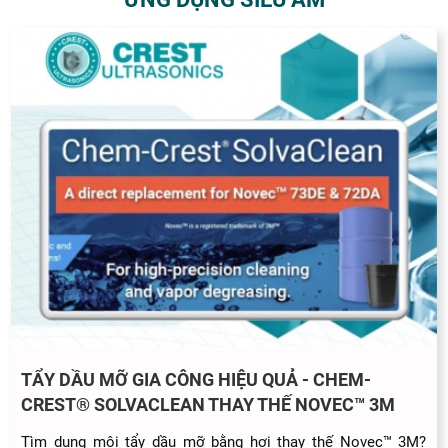
TẨY DẦU MỠ GIA CÔNG HIỆU QUẢ - CHEM-
CREST® SOLVACLEAN THAY THẾ NOVEC™ 3M
Tìm dung môi tẩy dầu mỡ bằng hơi thay thế Novec™ 3M?